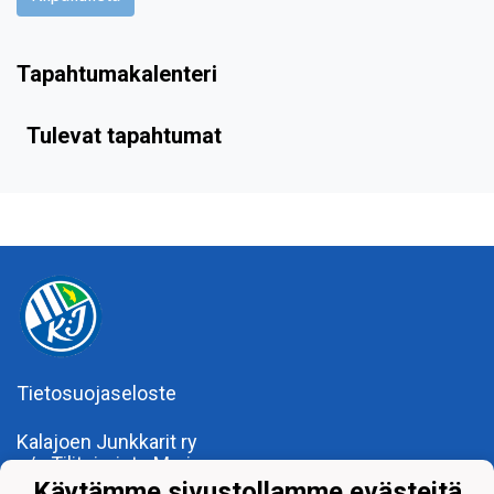
Tapahtumakalenteri
Tulevat tapahtumat
Tietosuojaseloste
Kalajoen Junkkarit ry
c/o Tilitoimisto Marine
Kalajoentie 34
Käytämme sivustollamme evästeitä