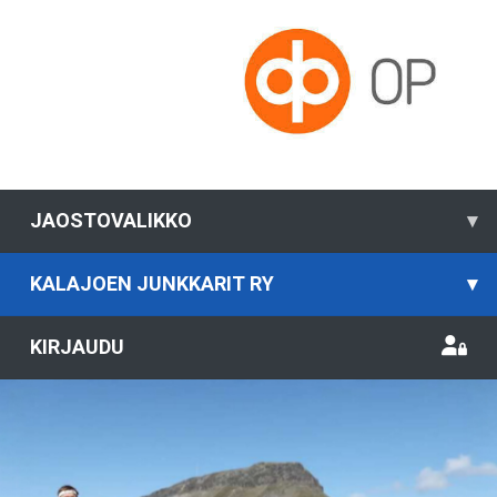
JAOSTOVALIKKO
▾
KALAJOEN JUNKKARIT RY
▾
KIRJAUDU