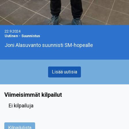
22.9.2024
Uutinen
-
Suunnistus
Joni Alasuvanto suunnisti SM-hopealle
Lisää uutisia
Viimeisimmät kilpailut
Ei kilpailuja
Kilpailulista