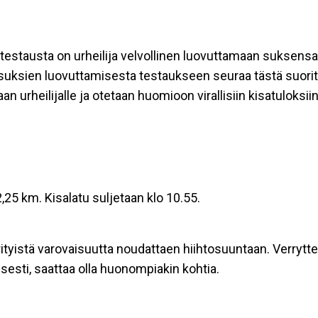
ritestausta on urheilija velvollinen luovuttamaan suksensa 
tyy suksien luovuttamisesta testaukseen seuraa tästä suor
an urheilijalle ja otetaan huomioon virallisiin kisatuloksiin
,25 km. Kisalatu suljetaan klo 10.55.
 erityistä varovaisuutta noudattaen hiihtosuuntaan. Verryt
lisesti, saattaa olla huonompiakin kohtia.