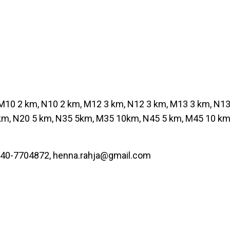
M10 2 km, N10 2 km, M12 3 km, N12 3 km, M13 3 km, N13
km, N20 5 km, N35 5km, M35 10km, N45 5 km, M45 10 km
 040-7704872,
henna.rahja@gmail.com