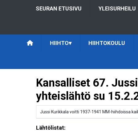
SEURAN ETUSIVU
YLEISURHEILU
HIIHTO
▾
HIIHTOKOULU
Kansalliset 67. Juss
yhteislähtö su 15.2
Jussi Kurikkala voitti 1937-1941 MM-hiihdoissa kai
Lähtölistat: