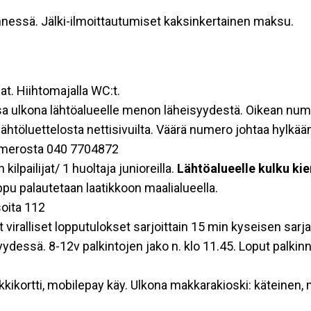
nessä. Jälki-ilmoittautumiset kaksinkertainen maksu.
t. Hiihtomajalla WC:t.
a ulkona lähtöalueelle menon läheisyydestä. Oikean nume
lähtöluettelosta nettisivuilta. Väärä numero johtaa hylkä
 numerosta 040 7704872
ilpailijat/ 1 huoltaja junioreilla.
Lähtöalueelle kulku kie
pu palautetaan laatikkoon maalialueella.
soita 112
t viralliset lopputulokset sarjoittain 15 min kyseisen sarj
syydessä. 8-12v palkintojen jako n. klo 11.45. Loput palki
nkkikortti, mobilepay käy. Ulkona makkarakioski: käteinen, 