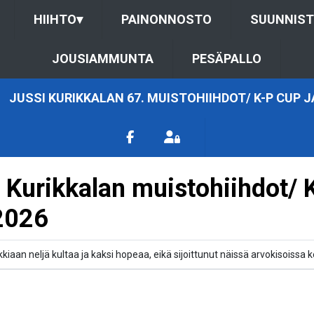
HIIHTO
▾
PAINONNOSTO
SUUNNIS
JOUSIAMMUNTA
PESÄPALLO
JUSSI KURIKKALAN 67. MUISTOHIIHDOT/ K-P CUP 
i Kurikkalan muistohiihdot/
.2026
kkiaan neljä kultaa ja kaksi hopeaa, eikä sijoittunut näissä arvokisoiss