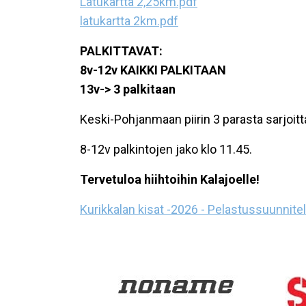
Latukartta 2,25km.pdf
latukartta 2km.pdf
PALKITTAVAT:
8v-12v KAIKKI PALKITAAN
13v-> 3 palkitaan
Keski-Pohjanmaan piirin 3 parasta sarjoittai
8-12v palkintojen jako klo 11.45.
Tervetuloa hiihtoihin Kalajoelle!
Kurikkalan kisat -2026 - Pelastussuunnite