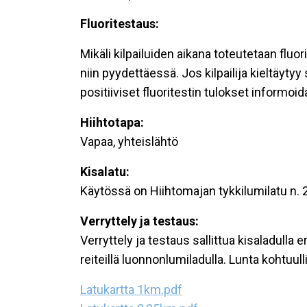
Fluoritestaus:
Mikäli kilpailuiden aikana toteutetaan fluo
niin pyydettäessä. Jos kilpailija kieltäy
positiiviset fluoritestin tulokset informoida
Hiihtotapa:
Vapaa, yhteislähtö
Kisalatu:
Käytössä on Hiihtomajan tykkilumilatu n. 2
Verryttely ja testaus:
Verryttely ja testaus sallittua kisaladulla
reiteillä luonnonlumiladulla. Lunta kohtuul
Latukartta 1km.pdf