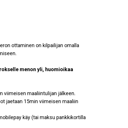
ron ottaminen on kilpailijan omalla
ämiseen.
rokselle menon yli, huomioikaa
an viimeisen maaliintulijan jälkeen.
nnot jaetaan 15min viimeisen maaliin
mobilepay käy (tai maksu pankkikortilla