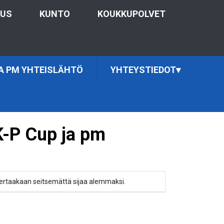
TUS
KUNTO
KOUKKUPOLVET
JA PM YHTEISLÄHTÖ
YHTEYSTIEDOT
▾
 K-P Cup ja pm
a kertaakaan seitsemättä sijaa alemmaksi.