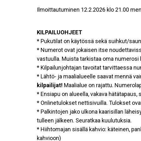
Ilmoittautuminen 12.2.2026 klo 21.00 men
KILPAILUOHJEET
* Pukutilat on käytössä sekä suihkut/sauna
* Numerot ovat jokaisen itse noudettaviss
vastuulla. Muista tarkistaa oma numerosi 
* Kilpailunjohtajan tavoitat tarvittaessa
* Lähtö- ja maalialueelle saavat mennä vain k
kilpailijat!
Maalialue on rajattu. Numerolap
* Ensiapu on alueella, vakava hätätapaus, 
* Onlinetulokset nettisivuilla. Tulokset ova
* Palkintojen jako ulkona kaarisillan lähei
tulleen jälkeen. Seuratkaa kuulutuksia.
* Hiihtomajan sisällä kahvio: käteinen, pa
kahvioon)