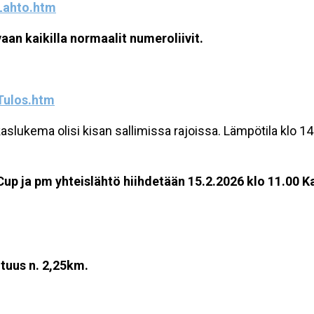
6Lahto.htm
vaan kaikilla normaalit numeroliivit.
Tulos.htm
lukema olisi kisan sallimissa rajoissa. Lämpötila klo 14.2.
Cup ja pm yhteislähtö hiihdetään 15.2
.2026 klo 11.00 K
ituus n. 2,25km.