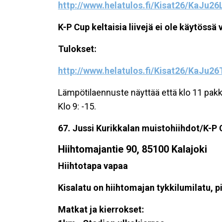
http://www.helatulos.fi/Kisat26/KaJu2
K-P Cup keltaisia liivejä ei ole käytössä 
Tulokset:
http://www.helatulos.fi/Kisat26/KaJu26
Lämpötilaennuste näyttää että klo 11 pakkas
Klo 9: -15.
67. Jussi Kurikkalan muistohiihdot/K-P 
Hiihtomajantie 90, 85100 Kalajoki
Hiihtotapa vapaa
Kisalatu on hiihtomajan tykkilumilatu, p
Matkat ja kierrokset: