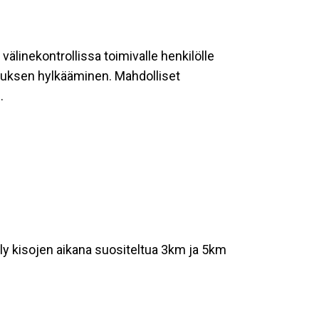
välinekontrollissa toimivalle henkilölle
ituksen hylkääminen. Mahdolliset
.
tely kisojen aikana suositeltua 3km ja 5km