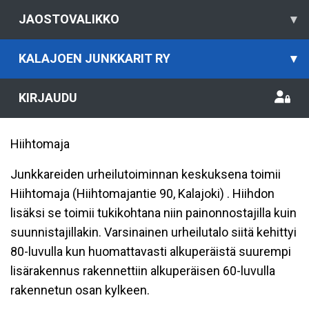
JAOSTOVALIKKO
▾
KALAJOEN JUNKKARIT RY
▾
KIRJAUDU
Hiihtomaja
Junkkareiden urheilutoiminnan keskuksena toimii
Hiihtomaja (Hiihtomajantie 90, Kalajoki) . Hiihdon
lisäksi se toimii tukikohtana niin painonnostajilla kuin
suunnistajillakin. Varsinainen urheilutalo siitä kehittyi
80-luvulla kun huomattavasti alkuperäistä suurempi
lisärakennus rakennettiin alkuperäisen 60-luvulla
rakennetun osan kylkeen.