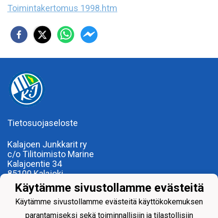
Toimintakertomus 1998.htm
Tietosuojaseloste
Kalajoen Junkkarit ry
c/o Tilitoimisto Marine
Kalajoentie 34
85100 Kalajoki
Y-tunnus 0185922-0
Käytämme sivustollamme evästeitä
Yhdistysrekisterinumero 120.904
Käytämme sivustollamme evästeitä käyttökokemuksen
parantamiseksi sekä toiminnallisiin ja tilastollisiin