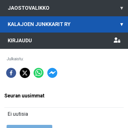
JAOSTOVALIKKO
▾
KALAJOEN JUNKKARIT RY
▾
KIRJAUDU
Julkaistu
:
Seuran uusimmat
Ei uutisia