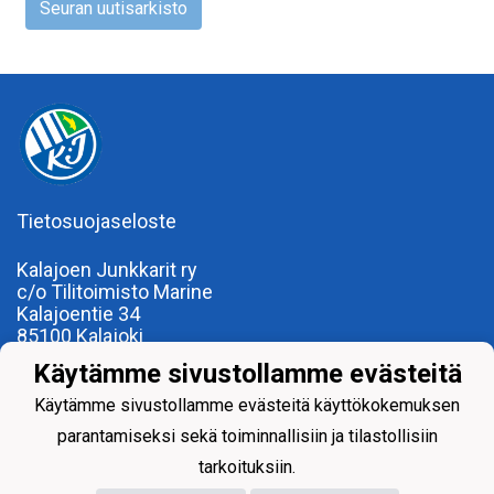
Seuran uutisarkisto
Tietosuojaseloste
Kalajoen Junkkarit ry
c/o Tilitoimisto Marine
Kalajoentie 34
85100 Kalajoki
Y-tunnus 0185922-0
Käytämme sivustollamme evästeitä
Yhdistysrekisterinumero 120.904
Käytämme sivustollamme evästeitä käyttökokemuksen
parantamiseksi sekä toiminnallisiin ja tilastollisiin
tarkoituksiin.